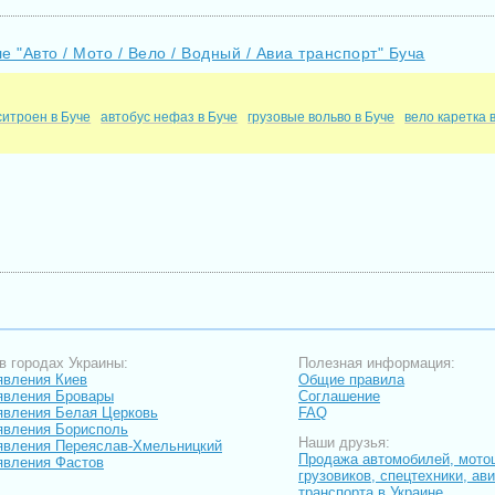
е "Авто / Мото / Вело / Водный / Авиа транспорт" Буча
ситроен в Буче
автобус нефаз в Буче
грузовые вольво в Буче
вело каретка 
в городах Украины:
Полезная информация:
вления Киев
Общие правила
явления Бровары
Соглашение
вления Белая Церковь
FAQ
вления Борисполь
Наши друзья:
вления Переяслав-Хмельницкий
Продажа автомобилей, мото
вления Фастов
грузовиков, спецтехники, ав
транспорта в Украине