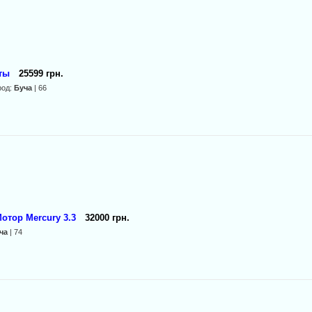
ты
25599 грн.
род:
Буча
| 66
отор Mercury 3.3
32000 грн.
ча
| 74