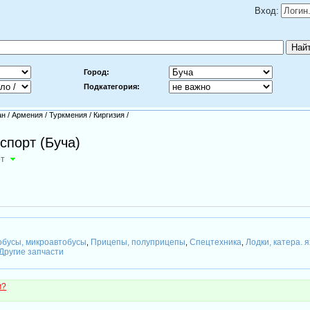
Вход:
Город:
Подкатегория:
ан
/
Армения
/
Туркмения
/
Киргизия
/
нспорт (Буча)
рт
обусы, микроавтобусы
Прицепы, полуприцепы
Спецтехника
Лодки, катера. 
,
,
,
Другие запчасти
м?