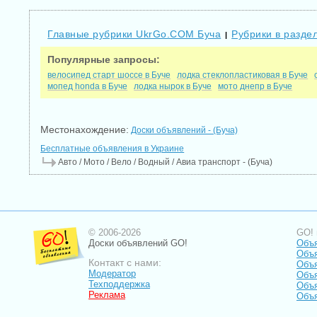
Главные рубрики UkrGo.COM Буча
Рубрики в раздел
|
Популярные запросы:
велосипед старт шоссе в Буче
лодка стеклопластиковая в Буче
мопед honda в Буче
лодка нырок в Буче
мото днепр в Буче
Местонахождение:
Доски объявлений - (Буча)
Бесплатные объявления в Украине
Авто / Мото / Вело / Водный / Авиа транспорт - (Буча)
© 2006-2026
GO! 
Доски объявлений GO!
Объя
Объ
Контакт с нами:
Объя
Модератор
Объя
Техподдержка
Объя
Реклама
Объя