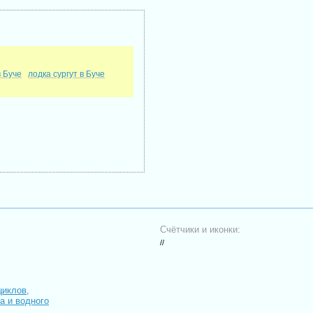
в Буче
лодка сургут в Буче
Счётчики и иконки:
//
циклов,
иа и водного