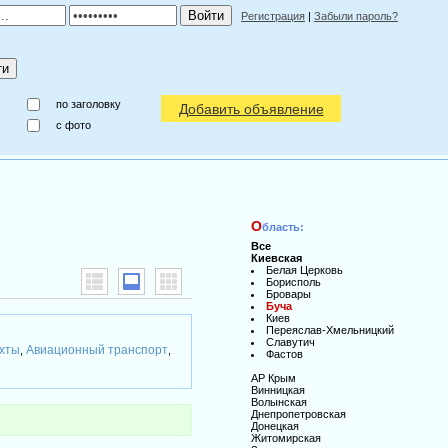
Регистрация
|
Забыли пароль?
по заголовку
Добавить объявление
c фото
О
бласть:
Все
Киевская
Белая Церковь
Борисполь
Бровары
Буча
Киев
Переяслав-Хмельницкий
Славутич
яхты
Авиационный транспорт
,
,
Фастов
АР Крым
Винницкая
Волынская
Днепропетровская
Донецкая
Житомирская