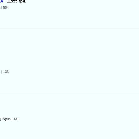
14
11555 грн.
а
| 504
а
| 133
д:
Буча
| 131