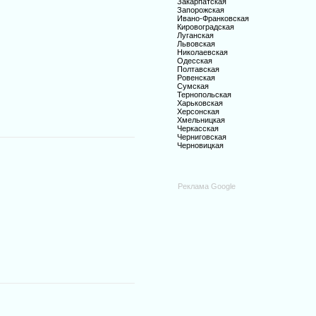
Закарпатская
Запорожская
Ивано-Франковская
Кировоградская
Луганская
Львовская
Николаевская
Одесская
Полтавская
Ровенская
Сумская
Тернопольская
Харьковская
Херсонская
Хмельницкая
Черкасская
Черниговская
Черновицкая
Реклама Google