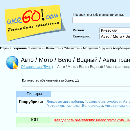
Поиск по объявлениям:
Регион:
Категория:
Страна:
Украина
/
Беларусь
/
Казахстан
/
Узбекистан
/
Молдавия
/
Грузия
/
Азербайдж
Авто / Мото / Вело / Водный / Авиа тра
Объявления (Буча)
Авто / Мото / Вело / Водный / Авиа транспо
-
12
Количество объявлений в рубрике:
Фильтры
Подрубрики:
Легковые автомобили
Грузовые автомобили
Авт
,
,
Мотоциклы, мопеды
Велосипеды
Автозапчасти
,
,
,
ТОП
Как сделать объявление более эффективны