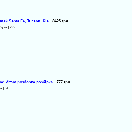
дай Santa Fe, Tucson, Kia
8425 грн.
Буча
| 225
nd Vitara розборка розбірка
777 грн.
ча
| 94