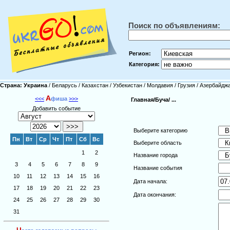
Поиск по объявлениям:
Регион:
Категория:
Страна:
Украина
/
Беларусь
/
Казахстан
/
Узбекистан
/
Молдавия
/
Грузия
/
Азербайдж
А
<<<
фиша
>>>
Главная/
Буча/
...
Добавить событие
Выберите категорию
Пн
Вт
Ср
Чт
Пт
Сб
Вс
Выберите область
1
2
Название города
3
4
5
6
7
8
9
Название события
10
11
12
13
14
15
16
Дата начала:
17
18
19
20
21
22
23
Дата окончания:
24
25
26
27
28
29
30
31