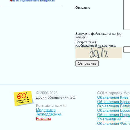
Ч
асто задаваемые вопросы
Описание
Загрузить файлы(картинки .jpg
или .gif ):
Введите текст
изображенный на картинке:
© 2006-2026
GO! в городах Укр
Доски объявлений GO!
Объявления Киев
Объявления Бров
Контакт с нами:
Объявления Бела
Модератор
Объявления Бори
Техподдержка
Объявления Пере
Реклама
Хмельницкий
Объявления Фаст