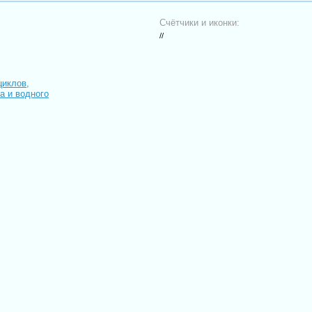
Счётчики и иконки:
//
циклов,
иа и водного