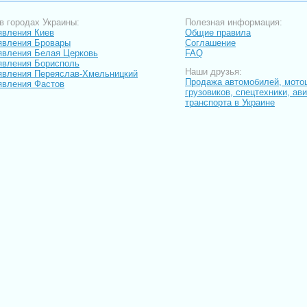
в городах Украины:
Полезная информация:
вления Киев
Общие правила
явления Бровары
Соглашение
вления Белая Церковь
FAQ
вления Борисполь
Наши друзья:
вления Переяслав-Хмельницкий
Продажа автомобилей, мото
вления Фастов
грузовиков, спецтехники, ав
транспорта в Украине