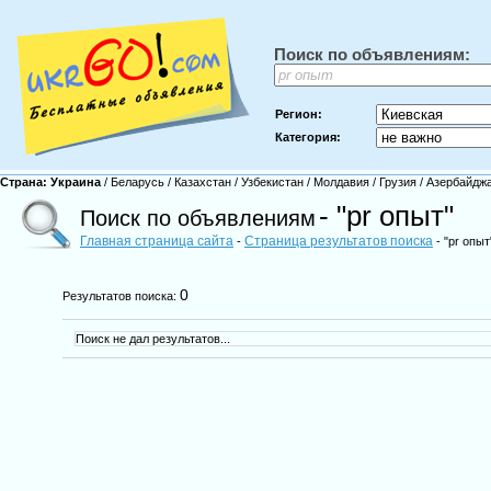
Поиск по объявлениям:
Регион:
Категория:
Страна:
Украина
/
Беларусь
/
Казахстан
/
Узбекистан
/
Молдавия
/
Грузия
/
Азербайдж
- "pr опыт"
Поиск по объявлениям
Главная страница сайта
Страница результатов поиска
-
- "pr опыт
0
Результатов поиска:
Поиск не дал результатов...