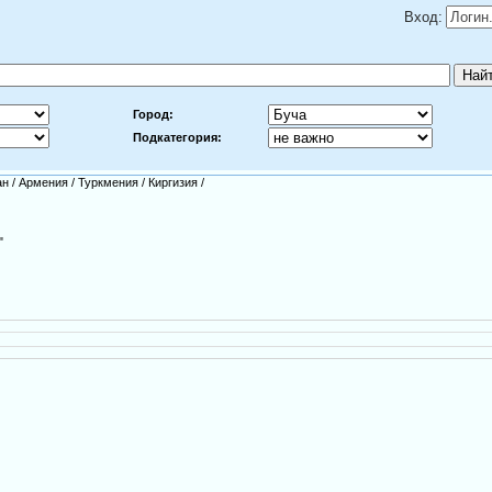
Вход:
Город:
Подкатегория:
ан
/
Армения
/
Туркмения
/
Киргизия
/
"