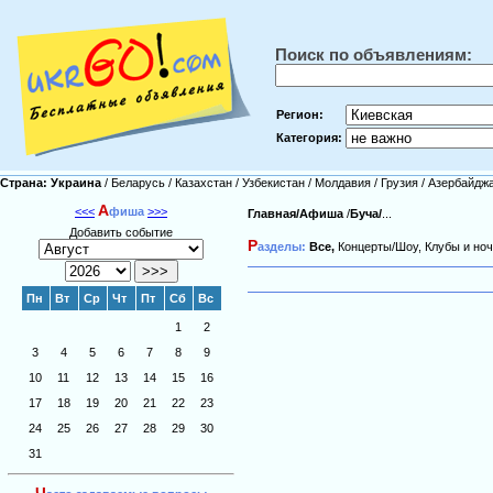
Поиск по объявлениям:
Регион:
Категория:
Страна:
Украина
/
Беларусь
/
Казахстан
/
Узбекистан
/
Молдавия
/
Грузия
/
Азербайдж
А
<<<
фиша
>>>
Главная/
Афиша
/
Буча/
...
Добавить событие
Р
азделы:
Все,
Концерты/Шоу,
Клубы и ноч
Пн
Вт
Ср
Чт
Пт
Сб
Вс
1
2
3
4
5
6
7
8
9
10
11
12
13
14
15
16
17
18
19
20
21
22
23
24
25
26
27
28
29
30
31