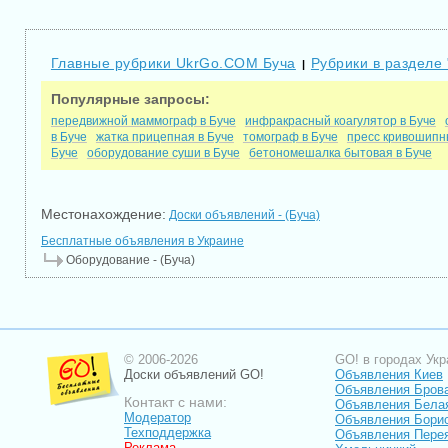
Главные рубрики UkrGo.COM Буча
Рубрики в разделе
|
Популярные запросы:
передвижной маммограф в Буче
инфракрасный коагулятор в Буче
в Буче
жатка прицепная в Буче
томограф в Буче
пресс кривошипн
Буче
оборудование суши в Буче
бетономешалка бытовая в Буче
Местонахождение:
Доски объявлений - (Буча)
Бесплатные объявления в Украине
Оборудование - (Буча)
© 2006-2026
GO! в городах Укр
Доски объявлений GO!
Объявления Киев
Объявления Бров
Контакт с нами:
Объявления Бела
Модератор
Объявления Бори
Техподдержка
Объявления Пере
Реклама