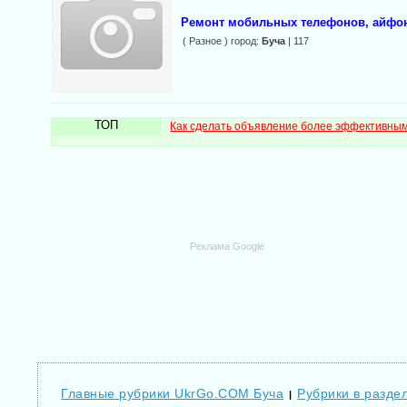
Ремонт мобильных телефонов, айфон
( Разное ) город:
Буча
| 117
ТОП
Как сделать объявление более эффективны
Реклама Google
Главные рубрики UkrGo.COM Буча
Рубрики в разде
|