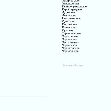
Закарпатская
Запорожская
Ивано-Франковская
Кировоградская
Луганская
Львовская
Николаевская
Одесская
Полтавская
Ровенская
Сумская
Тернопольская
Харьковская
Херсонская
Хмельницкая
Черкасская
Черниговская
Черновицкая
Реклама Google