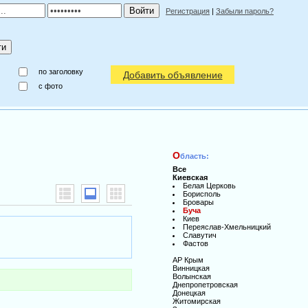
Регистрация
|
Забыли пароль?
по заголовку
Добавить объявление
c фото
О
бласть:
Все
Киевская
Белая Церковь
Борисполь
Бровары
Буча
Киев
Переяслав-Хмельницкий
Славутич
Фастов
АР Крым
Винницкая
Волынская
Днепропетровская
Донецкая
Житомирская