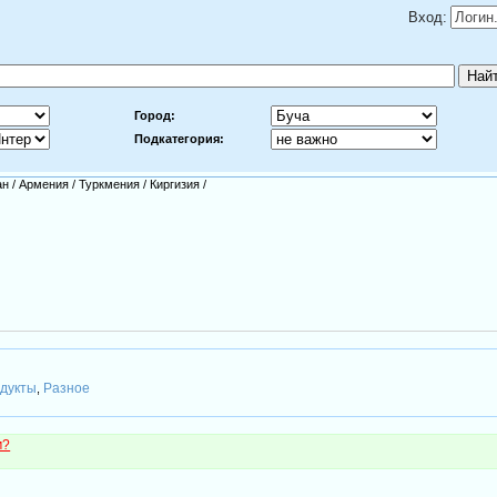
Вход:
Город:
Подкатегория:
ан
/
Армения
/
Туркмения
/
Киргизия
/
дукты
Разное
,
м?