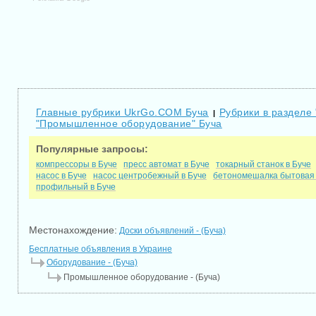
Главные рубрики UkrGo.COM Буча
Рубрики в разделе
|
"Промышленное оборудование" Буча
Популярные запросы:
компрессоры в Буче
пресс автомат в Буче
токарный станок в Буче
насос в Буче
насос центробежный в Буче
бетономешалка бытовая 
профильный в Буче
Местонахождение:
Доски объявлений - (Буча)
Бесплатные объявления в Украине
Оборудование - (Буча)
Промышленное оборудование - (Буча)