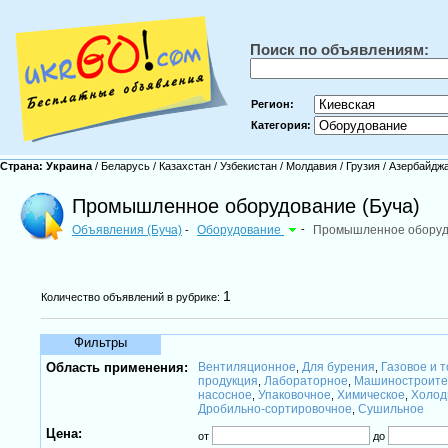
Поиск по объявлениям:
Регион:
Категория:
Страна:
Украина
/
Беларусь
/
Казахстан
/
Узбекистан
/
Молдавия
/
Грузия
/
Азербайдж
Промышленное оборудование (Буча)
Объявления (Буча)
Оборудование
-
Промышленное оборуд
-
1
Количество объявлений в рубрике:
Фильтры
Область применения:
Вентиляционное
Для бурения
Газовое и 
,
,
продукция
Лабораторное
Машиностроите
,
,
насосное
Упаковочное
Химическое
Холод
,
,
,
Дробильно-сортировочное
Сушильное
,
Цена:
от
до