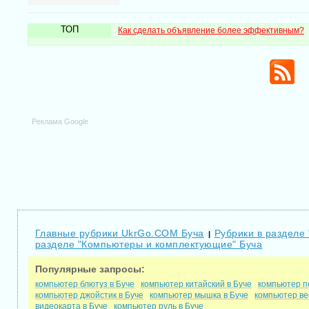
ТОП
Как сделать объявление более эффективным?
Реклама Google
Главные рубрики UkrGo.COM Буча
Рубрики в разделе
|
разделе "Компьютеры и комплектующие" Буча
Популярные запросы:
компьютер блютуз в Буче
компьютер китайский в Буче
компьютер п
компьютер джойстик в Буче
компьютер мышка в Буче
компьютер ве
видеокарта в Буче
компьютер руль в Буче