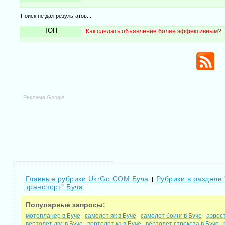
Поиск не дал результатов...
ТОП
Как сделать объявление более эффективным?
Реклама Google
Главные рубрики UkrGo.COM Буча
Рубрики в разделе 
|
транспорт" Буча
Популярные запросы:
мотопланер в Буче
самолет як в Буче
самолет боинг в Буче
аэрос
вертолет двс в Буче
вертолет ка в Буче
вертолет стрекоза в Буче