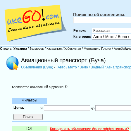
Поиск по объявлениям:
Регион:
Категория:
Страна:
Украина
/
Беларусь
/
Казахстан
/
Узбекистан
/
Молдавия
/
Грузия
/
Азербайдж
Авиационный транспорт (Буча)
Объявления (Буча)
Авто / Мото / Вело / Водный / Авиа транспо
-
0
Количество объявлений в рубрике:
Фильтры
Цена:
от
до
ТОП
Как сделать объявление более эффективным?