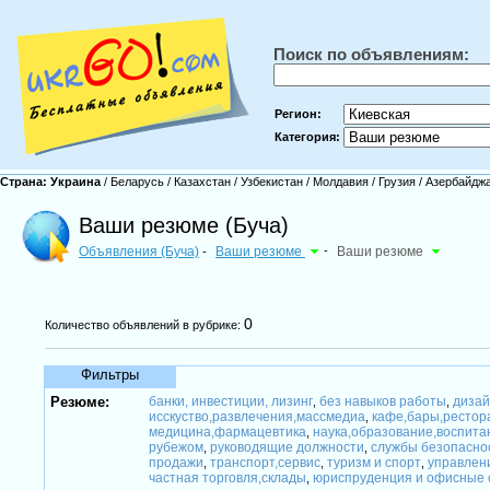
Поиск по объявлениям:
Регион:
Категория:
Страна:
Украина
/
Беларусь
/
Казахстан
/
Узбекистан
/
Молдавия
/
Грузия
/
Азербайдж
Ваши резюме (Буча)
Объявления (Буча)
Ваши резюме
-
Ваши резюме
-
0
Количество объявлений в рубрике:
Фильтры
Резюме:
банки, инвестиции, лизинг
без навыков работы
дизай
,
,
исскуство,развлечения,массмедиа
кафе,бары,рестор
,
медицина,фармацевтика
наука,образование,воспита
,
рубежом
руководящие должности
службы безопасно
,
,
продажи
транспорт,сервис
туризм и спорт
управлен
,
,
,
частная торговля,склады
юриспруденция и офисные
,