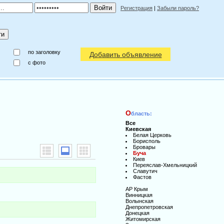
Регистрация
|
Забыли пароль?
по заголовку
Добавить объявление
c фото
О
бласть:
Все
Киевская
Белая Церковь
Борисполь
Бровары
Буча
Киев
Переяслав-Хмельницкий
Славутич
Фастов
АР Крым
Винницкая
Волынская
Днепропетровская
Донецкая
Житомирская