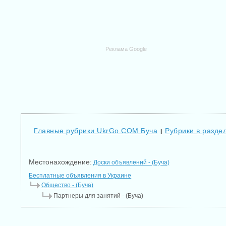
Реклама Google
Главные рубрики UkrGo.COM Буча
Рубрики в разде
|
Местонахождение:
Доски объявлений - (Буча)
Бесплатные объявления в Украине
Общество - (Буча)
Партнеры для занятий - (Буча)