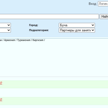
Вход:
Город:
Подкатегория:
ан
/
Армения
/
Туркмения
/
Киргизия
/
м?
м?