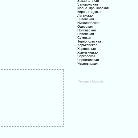
Закарпатская
Запорожская
Ивано-Франковская
Кировоградская
Луганская
Львовская
Николаевская
Одесская
Полтавская
Ровенская
Сумская
Тернопольская
Харьковская
Херсонская
Хмельницкая
Черкасская
Черниговская
Черновицкая
Реклама Google