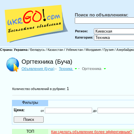
Поиск по объявлениям:
Регион:
Категория:
Страна:
Украина
/
Беларусь
/
Казахстан
/
Узбекистан
/
Молдавия
/
Грузия
/
Азербайдж
Оргтехника (Буча)
Объявления (Буча)
Техника
-
Оргтехника
-
1
Количество объявлений в рубрике:
Фильтры
Цена:
от
до
ТОП
Как сделать объявление более эффективным?