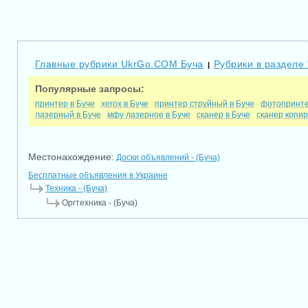
Главные рубрики UkrGo.COM Буча
Рубрики в разделе 
|
Популярные запросы:
принтер в Буче
xerox в Буче
принтер струйный в Буче
фотопринте
лазерный в Буче
мфу лазерное в Буче
сканер в Буче
сканер копир
Местонахождение:
Доски объявлений - (Буча)
Бесплатные объявления в Украине
Техника - (Буча)
Оргтехника - (Буча)