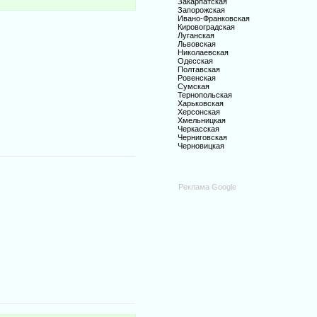
Закарпатская
Запорожская
Ивано-Франковская
Кировоградская
Луганская
Львовская
Николаевская
Одесская
Полтавская
Ровенская
Сумская
Тернопольская
Харьковская
Херсонская
Хмельницкая
Черкасская
Черниговская
Черновицкая
Реклама Google