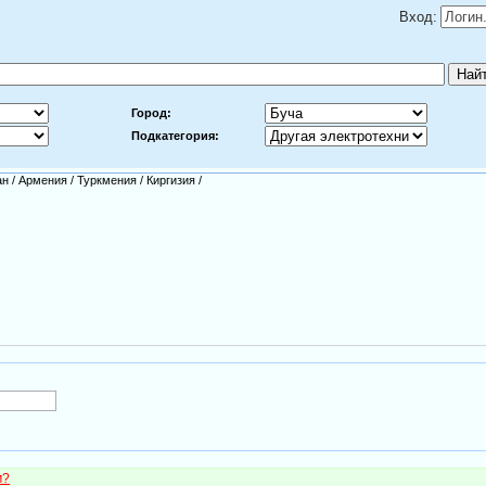
Вход:
Город:
Подкатегория:
ан
/
Армения
/
Туркмения
/
Киргизия
/
м?