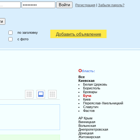
Регистрация
|
Забыли пароль?
по заголовку
Добавить объявление
c фото
О
бласть:
Все
Киевская
Белая Церковь
Борисполь
Бровары
Буча
Киев
Переяслав-Хмельницкий
Славутич
Фастов
АР Крым
Винницкая
Волынская
Днепропетровская
Донецкая
Житомирская