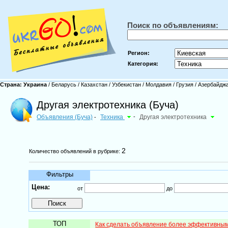
Поиск по объявлениям:
Регион:
Категория:
Страна:
Украина
/
Беларусь
/
Казахстан
/
Узбекистан
/
Молдавия
/
Грузия
/
Азербайдж
Другая электротехника (Буча)
Объявления (Буча)
Техника
-
Другая электротехника
-
2
Количество объявлений в рубрике:
Фильтры
Цена:
от
до
ТОП
Как сделать объявление более эффективны