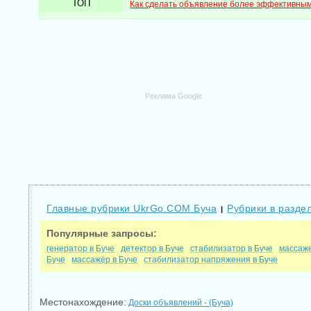
ТОП
Как сделать объявление более эффективны
Реклама Google
Главные рубрики UkrGo.COM Буча
Рубрики в раздел
|
Популярные запросы:
генератор в Буче
детектор в Буче
стабилизатор в Буче
массаже
Буче
массажёр в Буче
стабилизатор напряжения в Буче
Местонахождение:
Доски объявлений - (Буча)