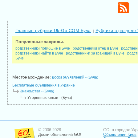
Главные рубрики UkrGo.COM Буча
Рубрики в разделе 
|
Популярные запросы:
родственники погибшие в Буче
родственники отец в Буче
родствен
родственники найти в Буче
родственники за границей в Буче
родст
Буче
Местонахождение:
Доски объявлений - (Буча)
Бесплатные объявления в Украине
Знакомства - (Буча)
Утерянные связи - (Буча)
© 2006-2026
GO! в городах Укр
Доски объявлений GO!
Объявления Киев