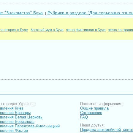
ле "Знакомства" Буча
Рубрики в разделе "Для серьезных отно
|
на вторая в Буче
богатый муж в Буче
жена фиктивная в Буче
жена за грани
в городах Украины:
Полезная информация:
вления Киев
Общие правила
явления Бровары
Соглашение
вления Белая Церковь
FAQ
вления Борисполь
Наши друзья:
вления Переяслав-Хмельницкий
Продажа автомобилей, мото
вления Фастов