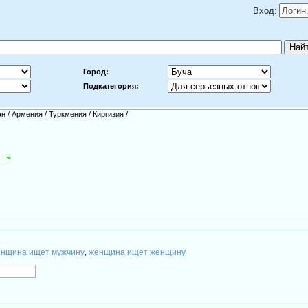
Вход:
Город:
Подкатегория:
ан
/
Армения
/
Туркмения
/
Киргизия
/
й
нщина ищет мужчину
женщина ищет женщину
,