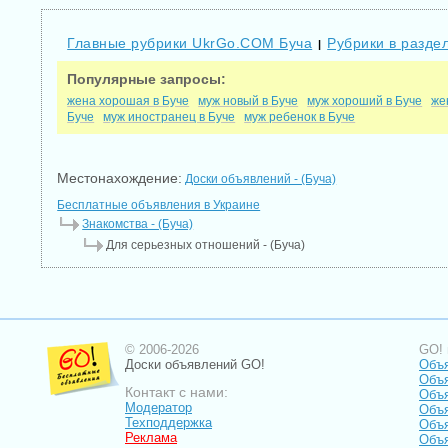
Главные рубрики UkrGo.COM Буча
Рубрики в разде
|
Популярные запросы:
жена хорошая в Буче
муж новый в Буче
муж хороший в Буче
же
Буче
муж иностранец в Буче
муж ребенок в Буче
Местонахождение:
Доски объявлений - (Буча)
Бесплатные объявления в Украине
Знакомства - (Буча)
Для серьезных отношений - (Буча)
© 2006-2026
GO! 
Доски объявлений GO!
Объя
Объ
Контакт с нами:
Объя
Модератор
Объя
Техподдержка
Объя
Реклама
Объя