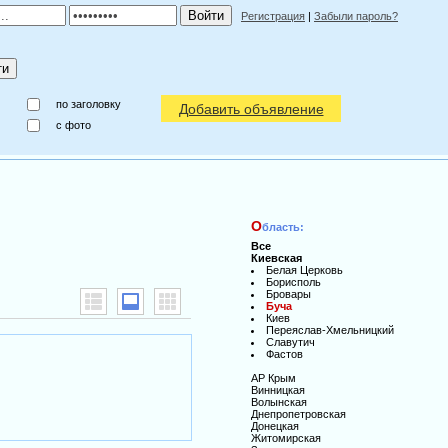
Регистрация
|
Забыли пароль?
по заголовку
Добавить объявление
c фото
О
бласть:
Все
Киевская
Белая Церковь
Борисполь
Бровары
Буча
Киев
Переяслав-Хмельницкий
Славутич
Фастов
АР Крым
Винницкая
Волынская
Днепропетровская
Донецкая
Житомирская