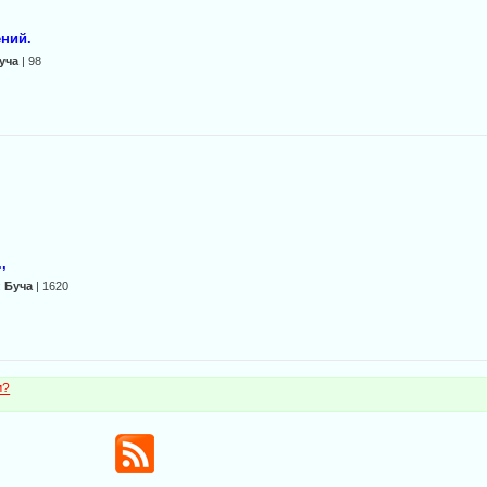
ний.
уча
| 98
,
:
Буча
| 1620
м?