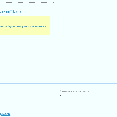
шений" Буча
цей в Буче
вторая половинка в
Счётчики и иконки:
//
циклов,