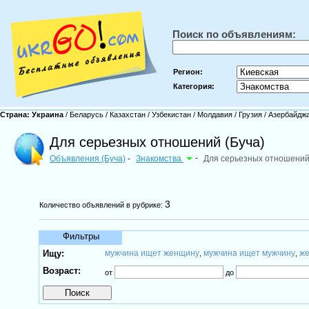
Поиск по объявлениям:
Регион:
Категория:
Страна:
Украина
/
Беларусь
/
Казахстан
/
Узбекистан
/
Молдавия
/
Грузия
/
Азербайдж
Для серьезных отношений (Буча)
Объявления (Буча)
Знакомства
-
Для серьезных отношени
-
3
Количество объявлений в рубрике:
Фильтры
Ищу:
мужчина ищет женщину
мужчина ищет мужчину
же
,
,
Возраст:
от
до