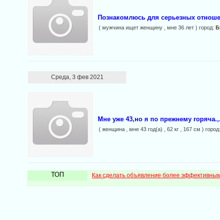
Познакомлюсь для серьезных отноше
( мужчина ищет женщину , мне 36 лет ) город:
Б
Среда, 3 фев 2021
Мне уже 43,но я по прежнему горяча.,.
( женщина , мне 43 год(а) , 62 кг , 167 см ) город
ТОП
Как сделать объявление более эффективны