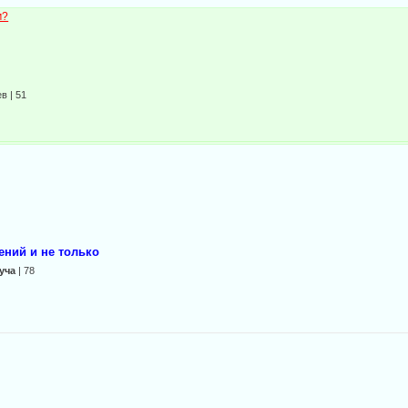
м?
в | 51
ний и не только
уча
| 78