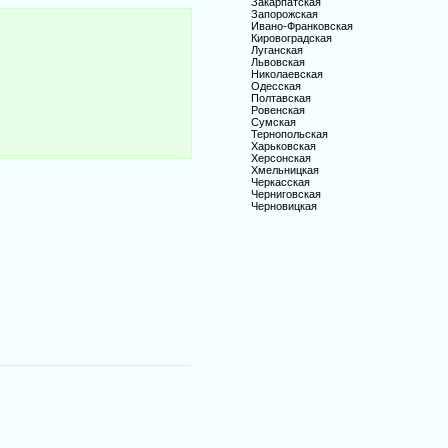
Закарпатская
Запорожская
Ивано-Франковская
Кировоградская
Луганская
Львовская
Николаевская
Одесская
Полтавская
Ровенская
Сумская
Тернопольская
Харьковская
Херсонская
Хмельницкая
Черкасская
Черниговская
Черновицкая