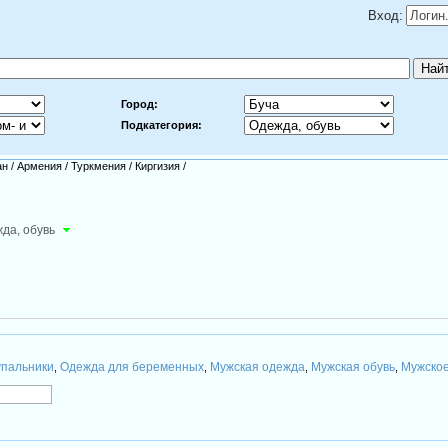
Вход:
Город:
Подкатегория:
ан
/
Армения
/
Туркмения
/
Киргизия
/
да, обувь
упальники
Одежда для беременных
Мужская одежда
Мужская обувь
Мужское
,
,
,
,