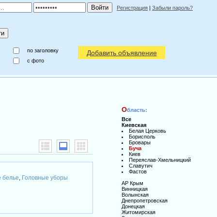
Регистрация
|
Забыли пароль?
по заголовку
Добавить объявление
c фото
О
бласть:
Все
Киевская
Белая Церковь
Борисполь
Бровары
Буча
Киев
Переяслав-Хмельницкий
Славутич
Фастов
 белье
Головные уборы
,
АР Крым
Винницкая
Волынская
Днепропетровская
Донецкая
Житомирская