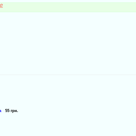
м?
а
55 грн.