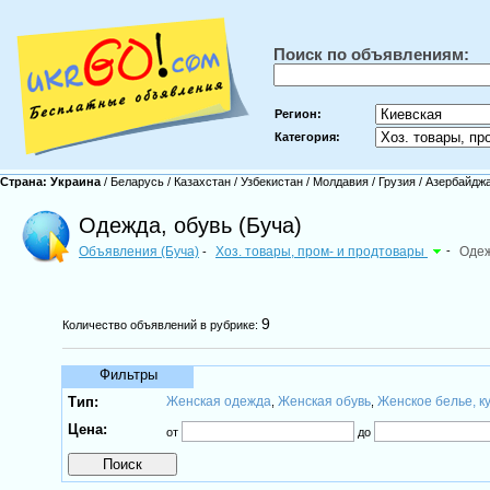
Поиск по объявлениям:
Регион:
Категория:
Страна:
Украина
/
Беларусь
/
Казахстан
/
Узбекистан
/
Молдавия
/
Грузия
/
Азербайдж
Одежда, обувь (Буча)
Объявления (Буча)
Хоз. товары, пром- и продтовары
-
Одеж
-
9
Количество объявлений в рубрике:
Фильтры
Тип:
Женская одежда
Женская обувь
Женское белье, к
,
,
Цена:
от
до