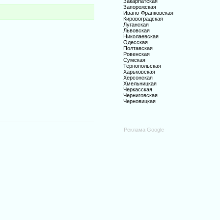
Закарпатская
Запорожская
Ивано-Франковская
Кировоградская
Луганская
Львовская
Николаевская
Одесская
Полтавская
Ровенская
Сумская
Тернопольская
Харьковская
Херсонская
Хмельницкая
Черкасская
Черниговская
Черновицкая
Реклама Google