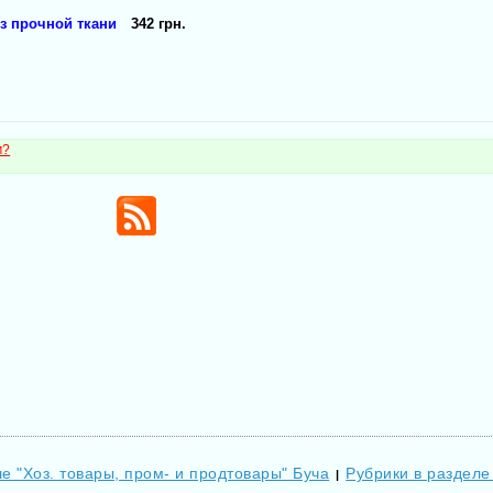
з прочной ткани
342 грн.
м?
е "Хоз. товары, пром- и продтовары" Буча
Рубрики в разделе
|