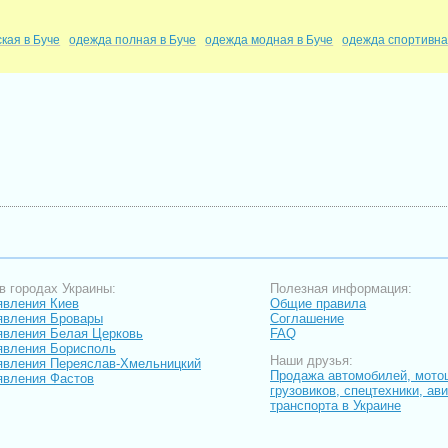
кая в Буче
одежда полная в Буче
одежда модная в Буче
одежда спортивна
в городах Украины:
Полезная информация:
вления Киев
Общие правила
явления Бровары
Соглашение
вления Белая Церковь
FAQ
вления Борисполь
Наши друзья:
вления Переяслав-Хмельницкий
Продажа автомобилей, мото
вления Фастов
грузовиков, спецтехники, ав
транспорта в Украине