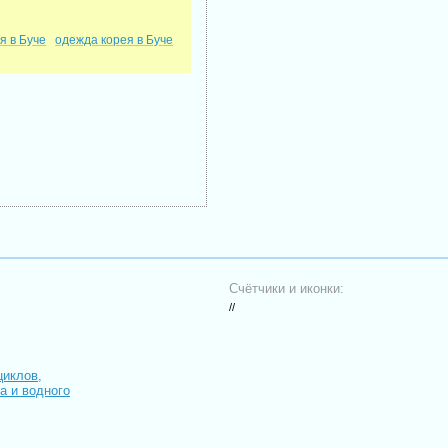
я в Буче
одежда корея в Буче
Счётчики и иконки:
//
циклов,
иа и водного