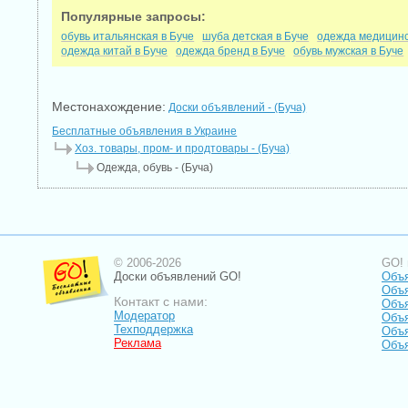
Популярные запросы:
обувь итальянская в Буче
шуба детская в Буче
одежда медицинс
одежда китай в Буче
одежда бренд в Буче
обувь мужская в Буче
Местонахождение:
Доски объявлений - (Буча)
Бесплатные объявления в Украине
Хоз. товары, пром- и продтовары - (Буча)
Одежда, обувь - (Буча)
© 2006-2026
GO! 
Доски объявлений GO!
Объя
Объ
Контакт с нами:
Объя
Модератор
Объя
Техподдержка
Объя
Реклама
Объя