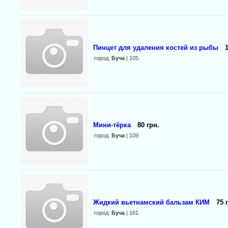
Пинцет для удаления костей из рыбы
город:
Буча
| 105
Мини-тёрка
80 грн.
город:
Буча
| 109
Жидкий вьетнамский бальзам КИМ
75 
город:
Буча
| 161