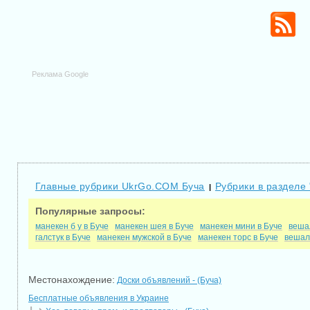
Реклама Google
Главные рубрики UkrGo.COM Буча
Рубрики в разделе 
|
Популярные запросы:
манекен б у в Буче
манекен шея в Буче
манекен мини в Буче
веша
галстук в Буче
манекен мужской в Буче
манекен торс в Буче
вешал
Местонахождение:
Доски объявлений - (Буча)
Бесплатные объявления в Украине