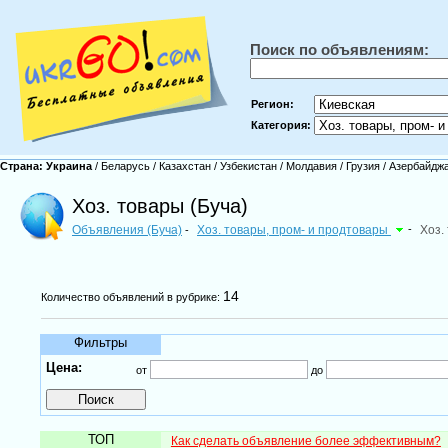
Поиск по объявлениям:
Регион:
Категория:
Страна:
Украина
/
Беларусь
/
Казахстан
/
Узбекистан
/
Молдавия
/
Грузия
/
Азербайдж
Хоз. товары (Буча)
Объявления (Буча)
Хоз. товары, пром- и продтовары
-
Хоз.
-
14
Количество объявлений в рубрике:
Фильтры
Цена:
от
до
ТОП
Как сделать объявление более эффективным?