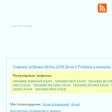
Реклама Google
Главные рубрики UkrGo.COM Буча
Рубрики в разделе 
|
Популярные запросы:
тренажер домашний в Буче
тренажер вело в Буче
тренажер кистев
пресс в Буче
тренажер leg magic в Буче
тренажер беговой в Буче
эллипс в Буче
тренажер яйцо в Буче
Местонахождение:
Доски объявлений - (Буча)
Бесплатные объявления в Украине