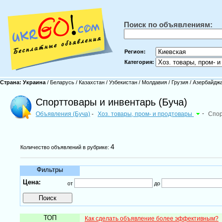
Поиск по объявлениям:
Регион:
Категория:
Страна:
Украина
/
Беларусь
/
Казахстан
/
Узбекистан
/
Молдавия
/
Грузия
/
Азербайдж
Спорттовары и инвентарь (Буча)
Объявления (Буча)
Хоз. товары, пром- и продтовары
-
Спор
-
4
Количество объявлений в рубрике:
Фильтры
Цена:
от
до
ТОП
Как сделать объявление более эффективным?