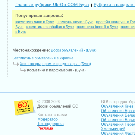
Главные рубрики UkrGo.COM Буча
Рубрики в разделе 
|
Популярные запросы:
косметика лицо в Буче
шампунь шелк в Буче
прегейн шампунь в Бу
Буче
косметика manhattan в Буче
косметика benefit в Буче
космети
в Буче
Местонахождение:
Доски объявлений - (Буча)
Бесплатные объявления в Украине
Хоз. товары, пром- и продтовары - (Буча)
Косметика и парфюмерия - (Буча)
© 2006-2026
GO! в городах Укр
Доски объявлений GO!
Объявления Киев
Объявления Бров
Контакт с нами:
Объявления Бела
Модератор
Объявления Бори
Техподдержка
Объявления Пере
Реклама
Хмельницкий
Объявления Фаст