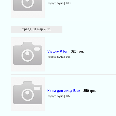
город:
Буча
| 163
Среда, 31 мар 2021
Victory V for
320 грн.
город:
Буча
| 163
Крем для лица Blur
350 грн.
город:
Буча
| 187