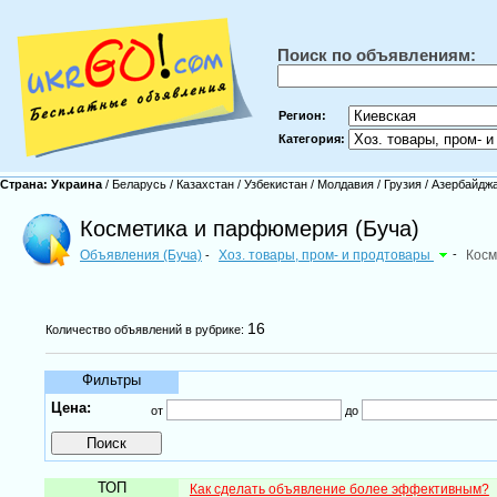
Поиск по объявлениям:
Регион:
Категория:
Страна:
Украина
/
Беларусь
/
Казахстан
/
Узбекистан
/
Молдавия
/
Грузия
/
Азербайдж
Косметика и парфюмерия (Буча)
Объявления (Буча)
Хоз. товары, пром- и продтовары
-
Косм
-
16
Количество объявлений в рубрике:
Фильтры
Цена:
от
до
ТОП
Как сделать объявление более эффективным?