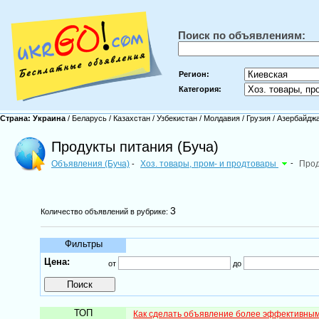
Поиск по объявлениям:
Регион:
Категория:
Страна:
Украина
/
Беларусь
/
Казахстан
/
Узбекистан
/
Молдавия
/
Грузия
/
Азербайдж
Продукты питания (Буча)
Объявления (Буча)
Хоз. товары, пром- и продтовары
-
Прод
-
3
Количество объявлений в рубрике:
Фильтры
Цена:
от
до
ТОП
Как сделать объявление более эффективны