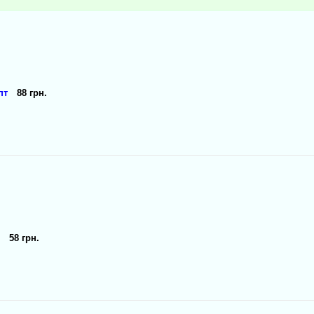
пт
88 грн.
о
58 грн.