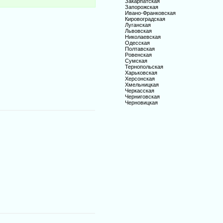
Закарпатская
Запорожская
Ивано-Франковская
Кировоградская
Луганская
Львовская
Николаевская
Одесская
Полтавская
Ровенская
Сумская
Тернопольская
Харьковская
Херсонская
Хмельницкая
Черкасская
Черниговская
Черновицкая