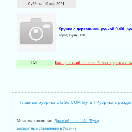
Суббота, 10 апр 2021
Кружка с деревянной ручкой 0,40L ру
город:
Буча
| 130
ТОП
Как сделать объявление более эффективны
Главные рубрики UkrGo.COM Буча
Рубрики в раздел
|
Местонахождение:
Доски объявлений - (Буча)
Бесплатные объявления в Украине