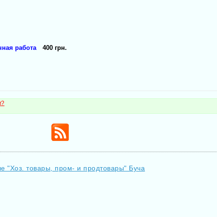
чная работа
400 грн.
м?
е "Хоз. товары, пром- и продтовары" Буча