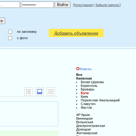
Регистрация
|
Забыли пароль?
по заголовку
Добавить объявление
c фото
О
бласть:
Все
Киевская
Белая Церковь
Борисполь
Бровары
Буча
Киев
Переяслав-Хмельницкий
Славутич
Фастов
АР Крым
Винницкая
Волынская
Днепропетровская
Донецкая
Житомирская