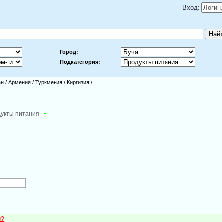
Вход:
Город:
Подкатегория:
ан
/
Армения
/
Туркмения
/
Киргизия
/
укты питания
м?