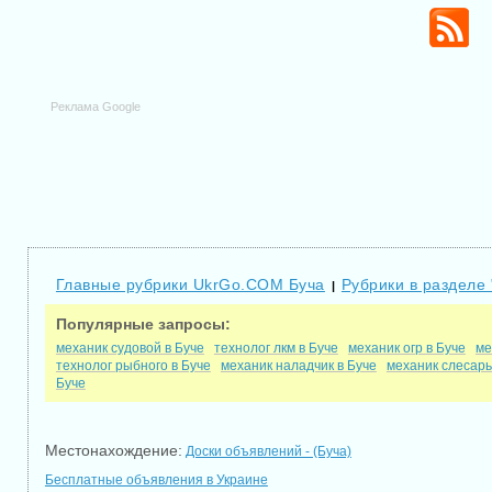
Реклама Google
Главные рубрики UkrGo.COM Буча
Рубрики в разделе 
|
Популярные запросы:
механик судовой в Буче
технолог лкм в Буче
механик огр в Буче
ме
технолог рыбного в Буче
механик наладчик в Буче
механик слесарь
Буче
Местонахождение:
Доски объявлений - (Буча)
Бесплатные объявления в Украине