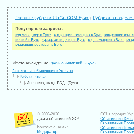
Главные рубрики UkrGo.COM Буча
Рубрики в разделе 
|
Популярные запросы:
вэд менеджер в Буче
кладовщик помощник в Буче
кладовщик компл
ночной в Буче
курьер экспедитор в Буче
вэд помощник в Буче
клад
кладовщик ресторан в Буче
Местонахождение:
Доски объявлений - (Буча)
Бесплатные объявления в Украине
Работа - (Буча)
Логистика, склад, ВЭД - (Буча)
© 2006-2026
GO! в городах Укр
Доски объявлений GO!
Объявления Киев
Объявления Бров
Контакт с нами:
Объявления Бела
Модератор
Объявления Бори