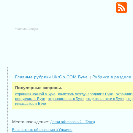
Реклама Google
Главные рубрики UkrGo.COM Буча
Рубрики в разделе 
|
Популярные запросы:
охранник ночной в Буче
водитель международник в Буче
охранник 
погрузчика в Буче
охранник ночь в Буче
водитель такси в Буче
вод
инкассатор в Буче
Местонахождение:
Доски объявлений - (Буча)
Бесплатные объявления в Украине