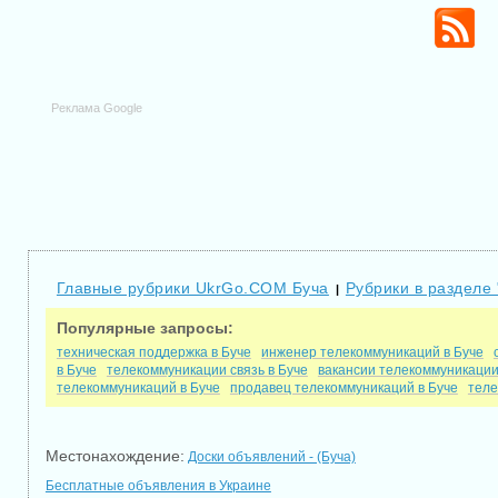
Реклама Google
Главные рубрики UkrGo.COM Буча
Рубрики в разделе 
|
Популярные запросы:
техническая поддержка в Буче
инженер телекоммуникаций в Буче
в Буче
телекоммуникации связь в Буче
вакансии телекоммуникации
телекоммуникаций в Буче
продавец телекоммуникаций в Буче
теле
Местонахождение:
Доски объявлений - (Буча)
Бесплатные объявления в Украине