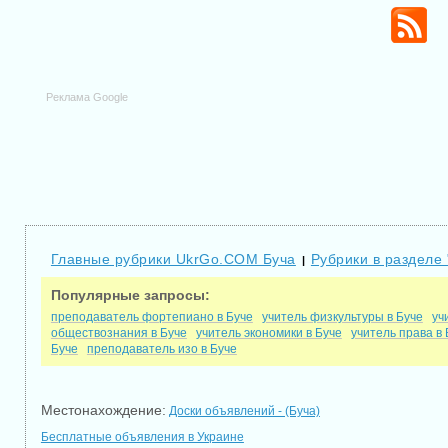
Реклама Google
Главные рубрики UkrGo.COM Буча
Рубрики в разделе 
|
Популярные запросы:
преподаватель фортепиано в Буче
учитель физкультуры в Буче
уч
обществознания в Буче
учитель экономики в Буче
учитель права в 
Буче
преподаватель изо в Буче
Местонахождение:
Доски объявлений - (Буча)
Бесплатные объявления в Украине