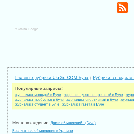
Реклама Google
Главные рубрики UkrGo.COM Буча
Рубрики в разделе 
|
Популярные запросы:
журналист молодой в Буче
корреспондент спортивный в Буче
журн
журналист требуется в Буче
журналист спортивный в Буче
журнал
журналист студент в Буче
журналист газета в Буче
Местонахождение:
Доски объявлений - (Буча)
Бесплатные объявления в Украине