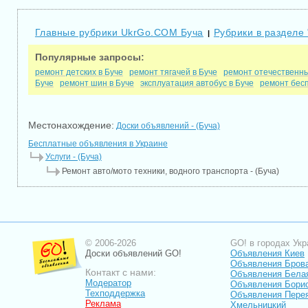
Главные рубрики UkrGo.COM Буча
Рубрики в разделе 
|
Популярные запросы:
ремонт детских в Буче
ремонт тягачей в Буче
ремонт отечественны
Буче
ремонт шин в Буче
эксплуатация автобус в Буче
ремонт бесп
Местонахождение:
Доски объявлений - (Буча)
Бесплатные объявления в Украине
Услуги - (Буча)
Ремонт авто/мото техники, водного транспорта - (Буча)
© 2006-2026
GO! в городах Укр
Доски объявлений GO!
Объявления Киев
Объявления Бров
Контакт с нами:
Объявления Бела
Модератор
Объявления Бори
Техподдержка
Объявления Пере
Реклама
Хмельницкий