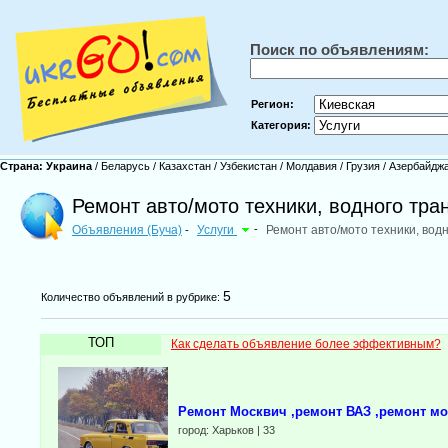
Поиск по объявлениям:
Регион:
Категория:
Страна:
Украина
/
Беларусь
/
Казахстан
/
Узбекистан
/
Молдавия
/
Грузия
/
Азербайдж
Ремонт авто/мото техники, водного тра
Объявления (Буча)
Услуги
-
Ремонт авто/мото техники, вод
-
5
Количество объявлений в рубрике:
ТОП
Как сделать объявление более эффективным?
Ремонт Москвич ,ремонт ВАЗ ,ремонт мо
город: Харьков | 33