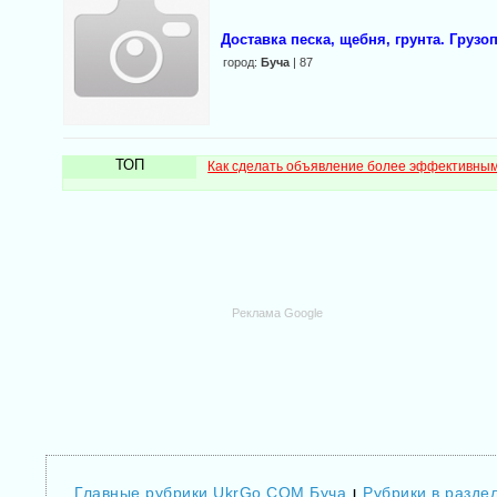
Доставка песка, щебня, грунта. Грузо
город:
Буча
| 87
ТОП
Как сделать объявление более эффективны
Реклама Google
Главные рубрики UkrGo.COM Буча
Рубрики в раздел
|