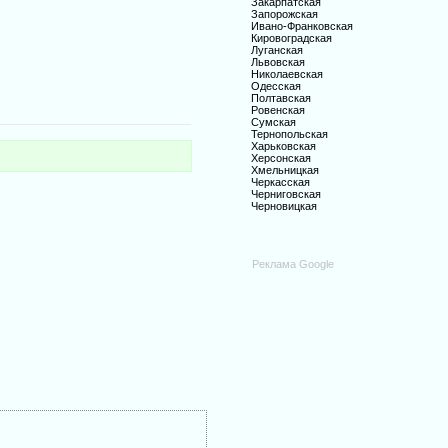
Закарпатская
Запорожская
Ивано-Франковская
Кировоградская
Луганская
Львовская
Николаевская
Одесская
Полтавская
Ровенская
Сумская
Тернопольская
Харьковская
Херсонская
Хмельницкая
Черкасская
Черниговская
Черновицкая
Реклама Google