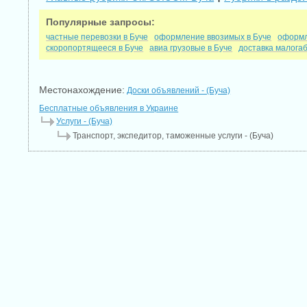
Популярные запросы:
частные перевозки в Буче
оформление ввозимых в Буче
оформл
скоропортящееся в Буче
авиа грузовые в Буче
доставка малогаб
Местонахождение:
Доски объявлений - (Буча)
Бесплатные объявления в Украине
Услуги - (Буча)
Транспорт, экспедитор, таможенные услуги - (Буча)