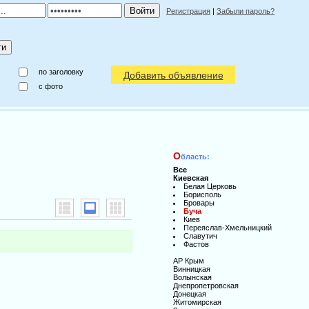
Регистрация
|
Забыли пароль?
по заголовку
Добавить объявление
c фото
О
бласть:
Все
Киевская
Белая Церковь
Борисполь
Бровары
Буча
Киев
Переяслав-Хмельницкий
Славутич
Фастов
АР Крым
Винницкая
Волынская
Днепропетровская
Донецкая
Житомирская