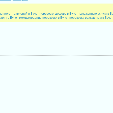
ение отправлений в Буче
перевозки дешево в Буче
таможенные услуги в Б
арит в Буче
междугородние перевозки в Буче
перевозка воздушным в Буче