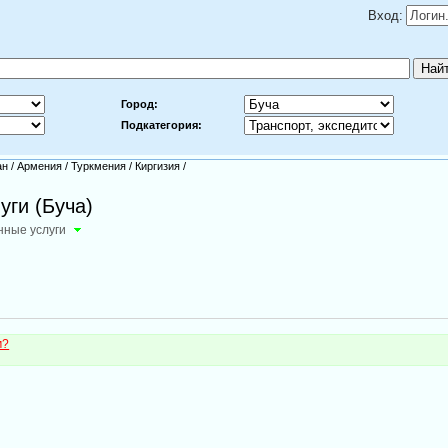
Вход:
Город:
Подкатегория:
ан
/
Армения
/
Туркмения
/
Киргизия
/
уги (Буча)
нные услуги
м?