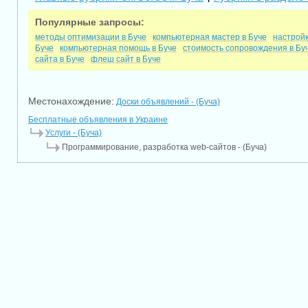
Популярные запросы:
методы оптимизации в Буче
компьютерная мастер в Буче
настройк
Буче
компьютерная помощь в Буче
стоимость сопровождения в Бу
сайта в Буче
флеш сайт в Буче
Местонахождение:
Доски объявлений - (Буча)
Бесплатные объявления в Украине
Услуги - (Буча)
Программирование, разработка web-сайтов - (Буча)