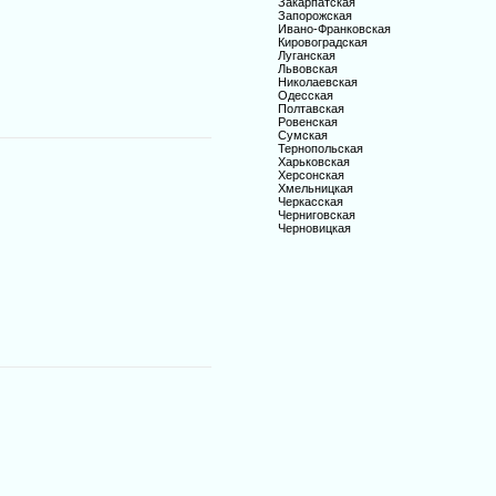
Закарпатская
Запорожская
Ивано-Франковская
Кировоградская
Луганская
Львовская
Николаевская
Одесская
Полтавская
Ровенская
Сумская
Тернопольская
Харьковская
Херсонская
Хмельницкая
Черкасская
Черниговская
Черновицкая