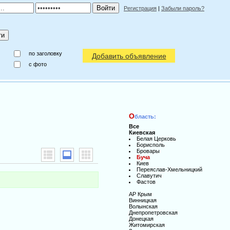
Регистрация
|
Забыли пароль?
по заголовку
Добавить объявление
c фото
О
бласть:
Все
Киевская
Белая Церковь
Борисполь
Бровары
Буча
Киев
Переяслав-Хмельницкий
Славутич
Фастов
АР Крым
Винницкая
Волынская
Днепропетровская
Донецкая
Житомирская