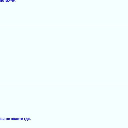
чно БУЧА
ы не знаете гдe.