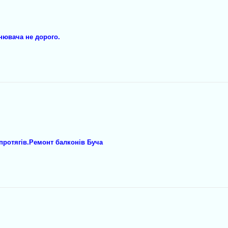
ьнювача не дорого.
 протягів.Ремонт балконів Буча