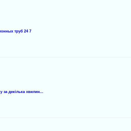
ионных труб 24 7
y зa декілька хвилин...