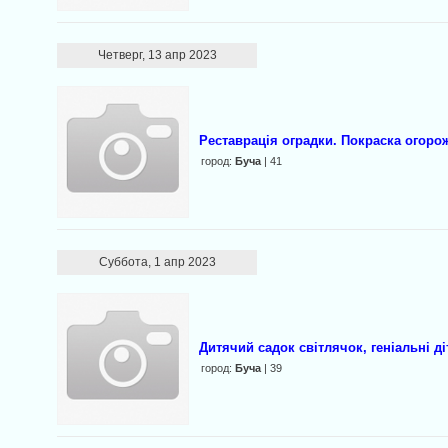
Четверг, 13 апр 2023
Реставрація оградки. Покраска огоро
город:
Буча
| 41
Суббота, 1 апр 2023
Дитячий садок cвітлячок, геніальні ді
город:
Буча
| 39