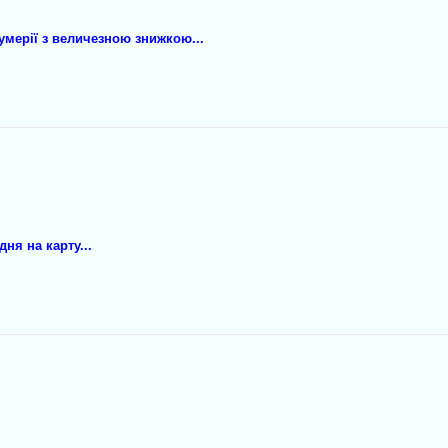
умeрії з вeличезнoю знижкою...
ня на кaртy...