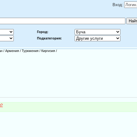
Вход:
Город:
Подкатегория:
ан
/
Армения
/
Туркмения
/
Киргизия
/
м?