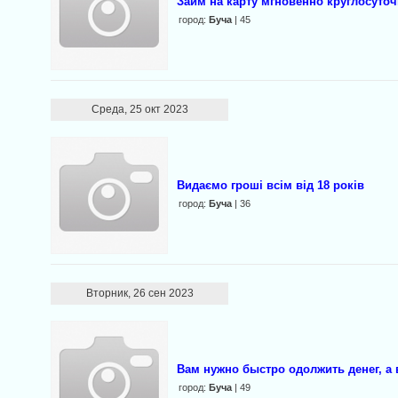
Займ на карту мгновенно круглосуто
город:
Буча
| 45
Среда, 25 окт 2023
Видаємо гроші всім від 18 років
город:
Буча
| 36
Вторник, 26 сен 2023
Вaм нyжно быcтpo одoлжить дeнег, a в
город:
Буча
| 49