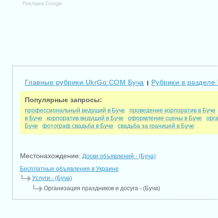
Реклама Google
Главные рубрики UkrGo.COM Буча
Рубрики в разделе 
|
Популярные запросы:
профессиональный ведущий в Буче
проведение корпоратив в Буче
в Буче
корпоратив ведущий в Буче
оформление сцены в Буче
орг
Буче
фотограф свадьба в Буче
свадьба за границей в Буче
Местонахождение:
Доски объявлений - (Буча)
Бесплатные объявления в Украине
Услуги - (Буча)
Организация праздников и досуга - (Буча)