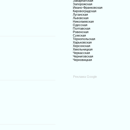
Закарпатская
Запорожская
Ивано-Франковская
Кировоградская
Луганская
Львовская
Николаевская
Одесская
Полтавская
Ровенская
Сумская
Тернопольская
Харьковская
Херсонская
Хмельницкая
Черкасская
Черниговская
Черновицкая
Реклама Google