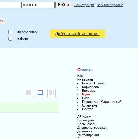
Регистрация
|
Забыли пароль?
по заголовку
Добавить объявление
c фото
О
бласть:
Все
Киевская
Белая Церковь
Борисполь
Бровары
Буча
Киев
Переяслав-Хмельницкий
Славутич
Фастов
АР Крым
Винницкая
Волынская
Днепропетровская
Донецкая
Житомирская