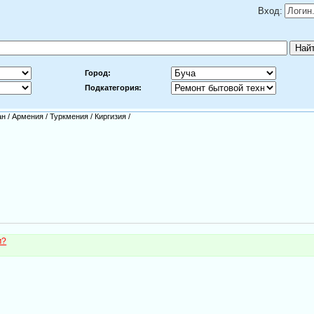
Вход:
Город:
Подкатегория:
ан
/
Армения
/
Туркмения
/
Киргизия
/
м?